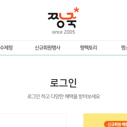
s
i
n
c
e
2
0
0
5
수제청
신규회원행사
짱팩토리
짱
로그인
로그인 하고 다양한 혜택을 받아보세요