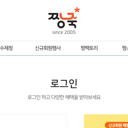
s
i
n
c
e
2
0
0
5
수제청
신규회원행사
짱팩토리
짱
로그인
로그인 하고 다양한 혜택을 받아보세요