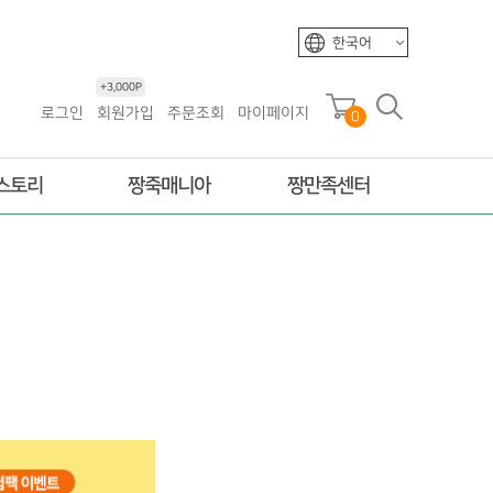
한국어
+3,000P
로그인
회원가입
주문조회
마이페이지
0
스토리
짱죽매니아
짱만족센터