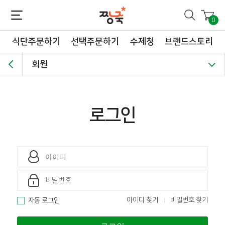
짱죽-정성이 가득한 짱죽!
맛~있는 이유식 짱죽♡할인해봄 *신규몰 이유식 1900원~ + 적립금 3천점 *기획전 할인 최대 ~62%, 짱죽 GO!
0
식단주문하기
선택주문하기
수제청
브랜드스토리
회원
로그인
아이디 찾기
비밀번호 찾기
자동 로그인