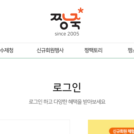
s
i
n
c
e
2
0
0
5
수제청
신규회원행사
짱팩토리
짱
로그인
로그인 하고 다양한 혜택을 받아보세요