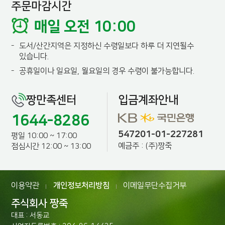
주문마감시간
매일 오전 10:00
-
도서/산간지역은 지정하신 수령일보다 하루 더 지연될수
있습니다.
-
공휴일이나 일요일, 월요일의 경우 수령이 불가능합니다.
짱만족센터
입금계좌안내
1644-8286
547201-01-227281
평일 10:00 ~ 17:00
예금주 : (주)짱죽
점심시간 12:00 ~ 13:00
이용약관
개인정보처리방침
이메일무단수집거부
|
|
주식회사 짱죽
대표 : 서동교