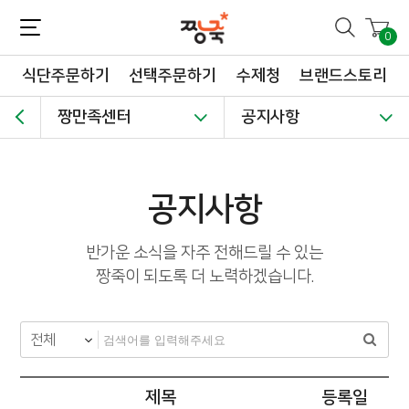
짱죽-정성이 가득한 짱죽!
맛~있는 이유식 짱죽♡할인해봄 *신규몰 이유식 1900원~ + 적립금 3천점 *기획전 할인 최대 ~62%, 짱죽 GO!
0
식단주문하기
선택주문하기
수제청
브랜드스토리
짱만족센터
공지사항
공지사항
반가운 소식을 자주 전해드릴 수 있는
짱죽이 되도록 더 노력하겠습니다.
제목
등록일