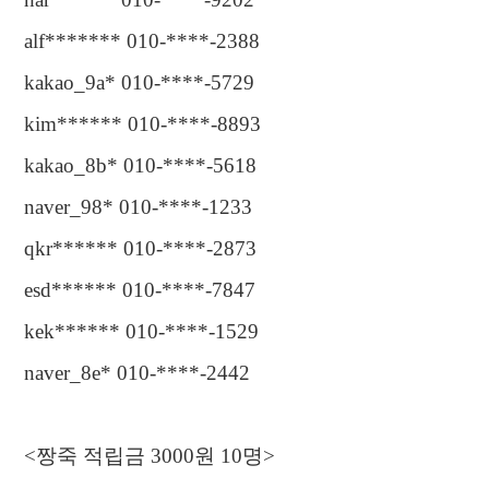
alf******* 010-****-2388
kakao_9a* 010-****-5729
kim****** 010-****-8893
kakao_8b* 010-****-5618
naver_98* 010-****-1233
qkr****** 010-****-2873
esd****** 010-****-7847
kek****** 010-****-1529
naver_8e* 010-****-2442
<
짱죽 적립금
3000
원
10
명
>