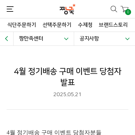
짱죽-정성이 가득한 짱죽!
맛~있는 이유식 짱죽♡할인해봄 *신규몰 이유식 1900원~ + 적립금 3천점 *기획전 할인 최대 ~62%, 짱죽 GO!
0
식단주문하기
선택주문하기
수제청
브랜드스토리
짱만족센터
공지사항
4월 정기배송 구매 이벤트 당첨자
발표
2025.05.21
4
월 정기배송 구매 이벤트 당첨자분들