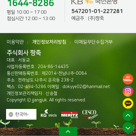
1644-8286
547201-01-227281
평일 10:00 ~ 17:00
예금주 : (주)짱죽
점심시간 12:00 ~ 13:00
이용약관
개인정보처리방침
이메일무단수집거부
|
|
주식회사 짱죽
대표 : 서동교
사업자등록번호 : 204-86-14435
통신판매등록번호 : 제2014-전남나주-0084
주소 : 전라남도 나주시 운곡동 238-2
팩스 : 02-494-5286 이메일 : dokyye02@hanmail.net
개인정보관리책임자 : 신승철
Copyright ⓒ jjangjuk. All rights reserved.
한국어