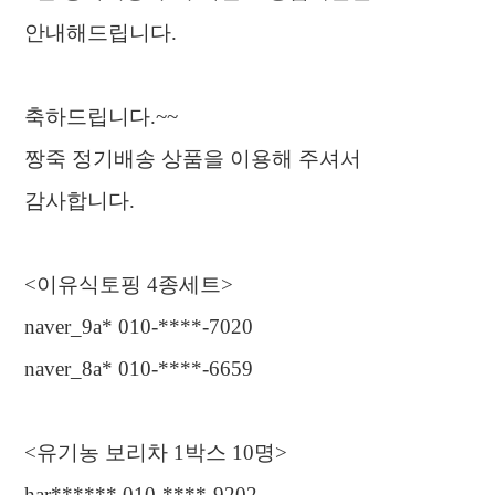
안내해드립니다
.
축하드립니다
.~~
짱죽 정기배송 상품을 이용해 주셔서
감사합니다
.
<
이유식토핑
4
종세트
>
naver_9a* 010-****-7020
naver_8a* 010-****-6659
<
유기농 보리차
1
박스
10
명
>
har****** 010-****-9202