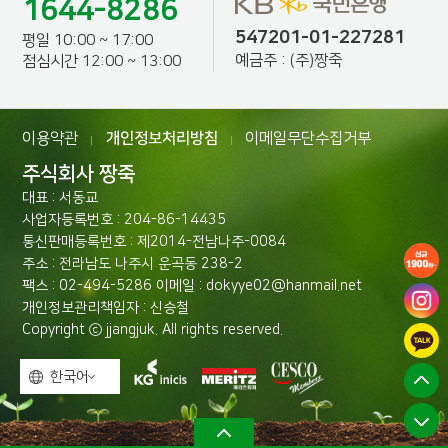
1644-8286
547201-01-227281
평일 10:00 ~ 17:00
예금주 : (주)짱죽
점심시간 12:00 ~ 13:00
이용약관
개인정보처리방침
이메일무단수집거부
|
|
주식회사 짱죽
대표 : 서동교
사업자등록번호 : 204-86-14435
통신판매등록번호 : 제2014-전남나주-0084
주소 : 전라남도 나주시 운곡동 238-2
팩스 : 02-494-5286 이메일 : dokyye02@hanmail.net
개인정보관리책임자 : 신승철
Copyright ⓒ jjangjuk. All rights reserved.
한국어