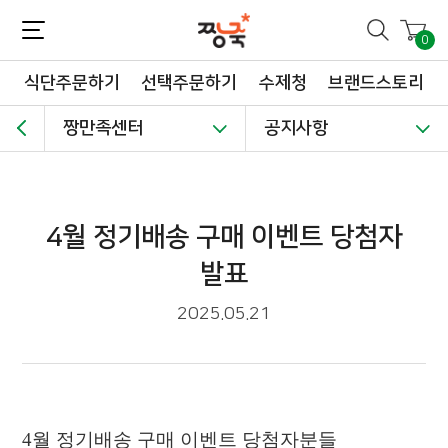
짱죽-정성이 가득한 짱죽!
맛~있는 이유식 짱죽♡할인해봄 *신규몰 이유식 1900원~ + 적립금 3천점 *기획전 할인 최대 ~62%, 짱죽 GO!
0
식단주문하기
선택주문하기
수제청
브랜드스토리
짱만족센터
공지사항
4월 정기배송 구매 이벤트 당첨자
발표
2025.05.21
4
월 정기배송 구매 이벤트 당첨자분들