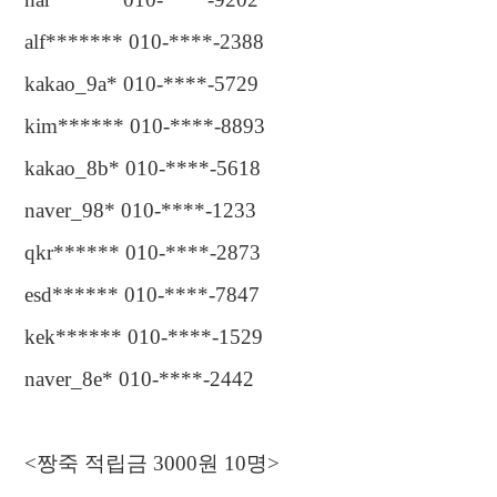
alf******* 010-****-2388
kakao_9a* 010-****-5729
kim****** 010-****-8893
kakao_8b* 010-****-5618
naver_98* 010-****-1233
qkr****** 010-****-2873
esd****** 010-****-7847
kek****** 010-****-1529
naver_8e* 010-****-2442
<
짱죽 적립금
3000
원
10
명
>