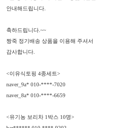
안내해드립니다
.
축하드립니다
.~~
짱죽 정기배송 상품을 이용해 주셔서
감사합니다
.
<
이유식토핑
4
종세트
>
naver_9a* 010-****-7020
naver_8a* 010-****-6659
<
유기농 보리차
1
박스
10
명
>
har****** 010-****-9202