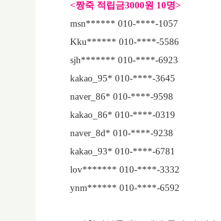
<
짱죽 적립금
3000
원
10
명
>
msn****** 010-****-1057
Kku****** 010-****-5586
sjh******* 010-****-6923
kakao_95* 010-****-3645
naver_86* 010-****-9598
kakao_86* 010-****-0319
naver_8d* 010-****-9238
kakao_93* 010-****-6781
lov******* 010-****-3332
ynm****** 010-****-6592