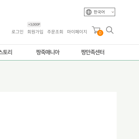
한국어
+3,000P
로그인
회원가입
주문조회
마이페이지
0
스토리
짱죽매니아
짱만족센터