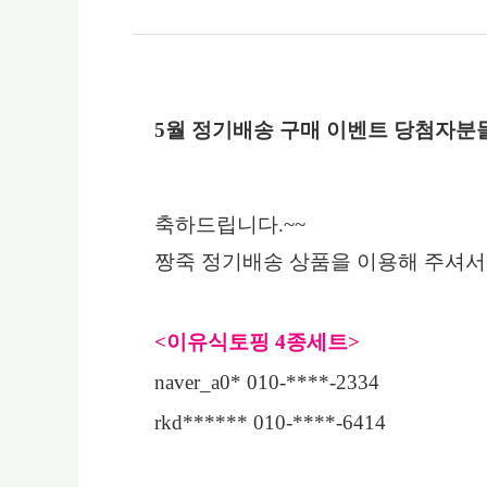
5
월 정기배송 구매 이벤트 당첨자분
축하드립니다
.~~
짱죽 정기배송 상품을 이용해 주셔
<
이유식토핑
4
종세트
>
naver_a0* 010-****-2334
rkd****** 010-****-6414