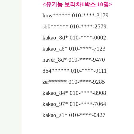
<
유기농 보리차
1
박스
10
명
>
lmw****** 010-****-3179
sb0****** 010-****-2579
kakao_8d* 010-****-0002
kakao_a6* 010-****-7123
naver_8d* 010-****-9470
864****** 010-****-9111
zer****** 010-****-9285
kakao_84* 010-****-8908
kakao_97* 010-****-7064
kakao_a1* 010-****-0427