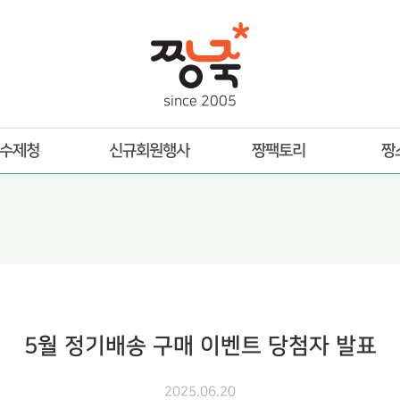
s
i
n
c
e
2
0
0
5
수제청
신규회원행사
짱팩토리
짱
5월 정기배송 구매 이벤트 당첨자 발표
2025.06.20