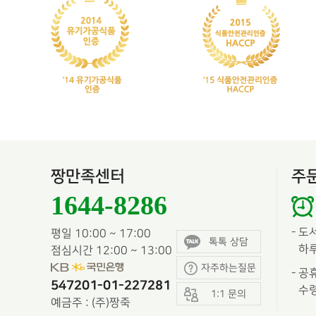
짱만족센터
주
1644-8286
-
도
평일 10:00 ~ 17:00
톡톡 상담
하루
점심시간 12:00 ~ 13:00
자주하는질문
-
공휴
547201-01-227281
수령
1:1 문의
예금주 : (주)짱죽