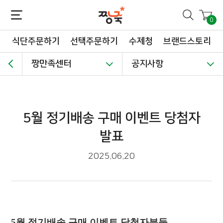
짱죽-정성이 가득한 짱죽!
맛~있는 이유식 짱죽♡할인해봄 *신규몰 이유식 1900원~ + 적립금 3천점 *기획전 할인 최대 ~62%, 짱죽 GO!
0
식단주문하기
선택주문하기
수제청
브랜드스토리
짱만족센터
공지사항
5월 정기배송 구매 이벤트 당첨자
발표
2025.06.20
5
월 정기배송 구매 이벤트 당첨자분들