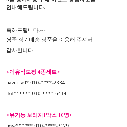
안내해드립니다
.
축하드립니다
.~~
짱죽 정기배송 상품을 이용해 주셔서
감사합니다
.
<
이유식토핑
4
종세트
>
naver_a0* 010-****-2334
rkd****** 010-****-6414
<
유기농 보리차
1
박스
10
명
>
lmw****** 010-****-3179