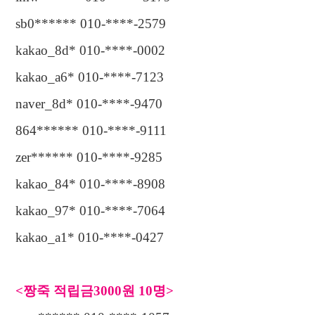
sb0****** 010-****-2579
kakao_8d* 010-****-0002
kakao_a6* 010-****-7123
naver_8d* 010-****-9470
864****** 010-****-9111
zer****** 010-****-9285
kakao_84* 010-****-8908
kakao_97* 010-****-7064
kakao_a1* 010-****-0427
<
짱죽 적립금
3000
원
10
명
>