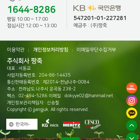
1644-8286
547201-01-227281
평일 10:00 ~ 17:00
예금주 : (주)짱죽
점심시간 12:00 ~ 13:00
이용약관
개인정보처리방침
이메일무단수집거부
|
|
주식회사 짱죽
대표 : 서동교
사업자등록번호 : 204-86-14435
통신판매등록번호 : 제2014-전남나주-0084
주소 : 전라남도 나주시 운곡동 238-2
팩스 : 02-494-5286 이메일 : dokyye02@hanmail.net
개인정보관리책임자 : 신승철
Copyright ⓒ jjangjuk. All rights reserved.
한국어