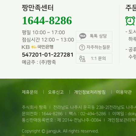
짱만족센터
주
1644-8286
-
도
평일 10:00 ~ 17:00
톡톡 상담
하루
점심시간 12:00 ~ 13:00
자주하는질문
-
공휴
547201-01-227281
수령
1:1 문의
예금주 : (주)짱죽
제휴문의
오류신고
개인정보처리방침
이용약관
주식회사 짱죽
전라남도 나주시 운곡동 238-2(전라남도 나주시
문의전화 : 1644-8286
팩스 : 02-494-5286
이메일 : doky
통신판매등록번호 : 제 2014-전남나주-0084
개인정보관리책임
Copyright © jjangjuk. All rights reserved.