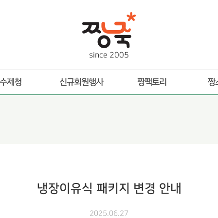
s
i
n
c
e
2
0
0
5
수제청
신규회원행사
짱팩토리
짱
냉장이유식 패키지 변경 안내
2025.06.27