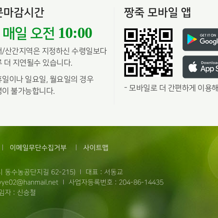
문마감시간
짱죽 모바일 앱
10:00
매일 오전
서/산간지역은 지정하신 수령일보다
 더 지연될수 있습니다.
일이나 일요일, 월요일의 경우
-
모바일로 더 간편하게 이용해
이 불가능합니다.
이메일무단수집거부
사이트맵
 동수농공단지길 62-215)
대표 : 서동교
ye02@hanmail.net
사업자등록번호 : 204-86-14435
자 : 신승철