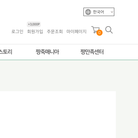
한국어
+3,000P
로그인
회원가입
주문조회
마이페이지
0
스토리
짱죽매니아
짱만족센터