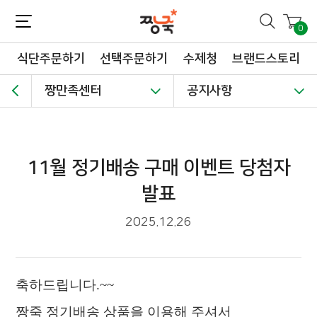
짱죽-정성이 가득한 짱죽!
맛~있는 이유식 짱죽♡할인해봄 *신규몰 이유식 1900원~ + 적립금 3천점 *기획전 할인 최대 ~62%, 짱죽 GO!
0
식단주문하기
선택주문하기
수제청
브랜드스토리
짱만족센터
공지사항
11월 정기배송 구매 이벤트 당첨자
발표
2025.12.26
축하드립니다
.~~
짱죽 정기배송 상품을 이용해 주셔서