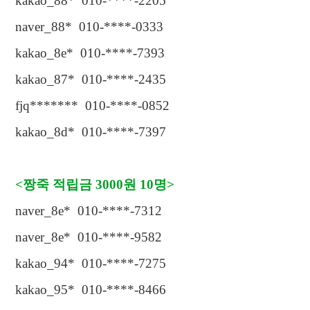
kakao_88* 010-****-2205
naver_88* 010-****-0333
kakao_8e* 010-****-7393
kakao_87* 010-****-2435
fjq******* 010-****-0852
kakao_8d* 010-****-7397
<
짱죽 적립금
3000
원
10
명
>
naver_8e* 010-****-7312
naver_8e* 010-****-9582
kakao_94* 010-****-7275
kakao_95* 010-****-8466