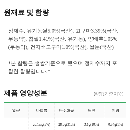
원재료 및 함량
정제수, 유기농쌀5.0%(국산), 고구마3.39%(국산, 
무농약), 찹쌀1.41%(국산, 유기농), 양배추1.05%
(무농약), 건자색고구마1.0%(국산), 쌀눈(국산)
*본 함량은 생쌀기준으로 했으며 정제수까지 포
함한 함량입니다.*						
제품 영양성분
용량(기준치)%
열량
나트륨
탄수화물
당류
지방
20.1mg(5%)
28.0g(31%)
3.1g(10%)
0.34g(1%)