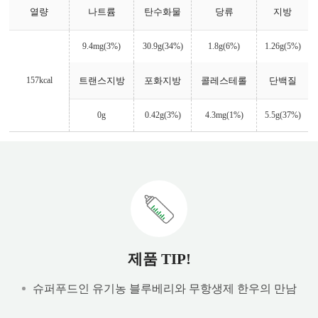
열량
나트륨
탄수화물
당류
지방
9.4mg(3%)
30.9g(34%)
1.8g(6%)
1.26g(5%)
157kcal
트랜스지방
포화지방
콜레스테롤
단백질
0g
0.42g(3%)
4.3mg(1%)
5.5g(37%)
제품 TIP!
슈퍼푸드인 유기농 블루베리와 무항생제 한우의 만남