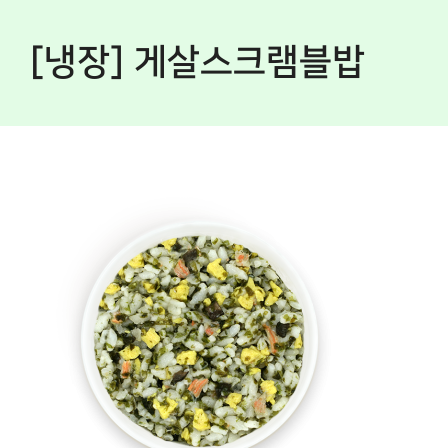
[냉장] 게살스크램블밥