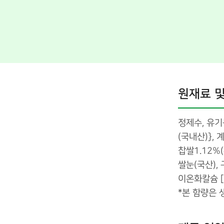
원재료 및
정제수, 유기
(국내산)}, 
찹쌀1.12%(
쌀눈(국산),
이온화칼슘 [
*본 함량은