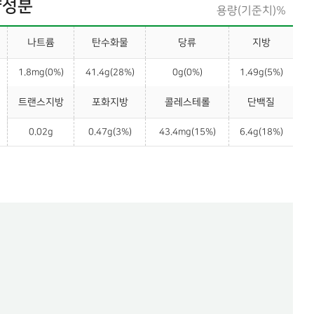
양성분
용량(기준치)%
나트륨
탄수화물
당류
지방
1.8mg(0%)
41.4g(28%)
0g(0%)
1.49g(5%)
트랜스지방
포화지방
콜레스테롤
단백질
0.02g
0.47g(3%)
43.4mg(15%)
6.4g(18%)