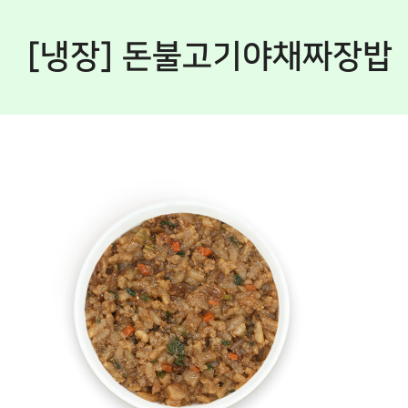
[냉장] 돈불고기야채짜장밥