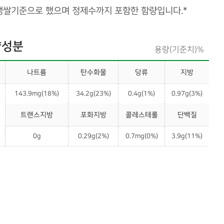
 생쌀기준으로 했으며 정제수까지 포함한 함량입니다.*
양성분
용량(기준치)%
나트륨
탄수화물
당류
지방
143.9mg(18%)
34.2g(23%)
0.4g(1%)
0.97g(3%)
트랜스지방
포화지방
콜레스테롤
단백질
0g
0.29g(2%)
0.7mg(0%)
3.9g(11%)