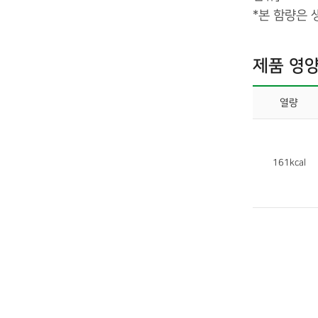
*본 함량은
제품 영
열량
161kcal