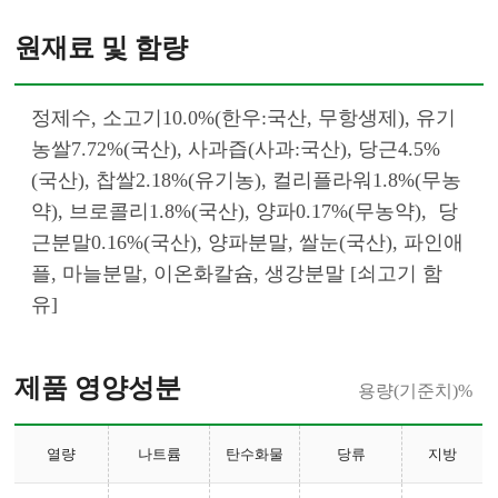
원재료 및 함량
정제수, 소고기10.0%(한우:국산, 무항생제), 유기
농쌀7.72%(국산), 사과즙(사과:국산), 당근4.5%
(국산), 찹쌀2.18%(유기농), 컬리플라워1.8%(무농
약), 브로콜리1.8%(국산), 양파0.17%(무농약),  당
근분말0.16%(국산), 양파분말, 쌀눈(국산), 파인애
플, 마늘분말, 이온화칼슘, 생강분말 [쇠고기 함
유]						
제품 영양성분
용량(기준치)%
열량
나트륨
탄수화물
당류
지방