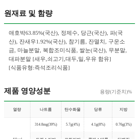
원재료 및 함량
애호박63.85%(국산), 정제수, 당근(국산), 파(국
산), 잔새우1.92%(국산), 참기름, 잔멸치, 구운소
금, 마늘분말, 복합조미식품, 쌀눈(국산), 무분말, 
대파분말 [새우,쇠고기,대두,밀,우유 함유] 
[식품유형:즉석조리식품]						
제품 영양성분
용량(기준치)%
열량
나트륨
탄수화물
당류
지방
314.8mg(39%)
5.7g(4%)
4.1g(8%)
0.76g(3%)