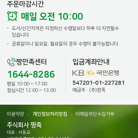
주문마감시간
매일 오전 10:00
-
도서/산간지역은 지정하신 수령일보다 하루 더 지연될수
있습니다.
-
공휴일이나 일요일, 월요일의 경우 수령이 불가능합니다.
짱만족센터
입금계좌안내
1644-8286
547201-01-227281
평일 10:00 ~ 17:00
예금주 : (주)짱죽
점심시간 12:00 ~ 13:00
이용약관
개인정보처리방침
이메일무단수집거부
|
|
주식회사 짱죽
대표 : 서동교