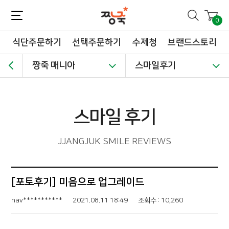
짱죽-정성이 가득한 짱죽!
맛~있는 이유식 짱죽♡할인해봄 *신규몰 이유식 1900원~ + 적립금 3천점 *기획전 할인 최대 ~62%, 짱죽 GO!
0
식단주문하기
선택주문하기
수제청
브랜드스토리
짱죽 매니아
스마일후기
스마일 후기
JJANGJUK SMILE REVIEWS
[포토후기] 미음으로 업그레이드
nav***********
2021.08.11 18:49
조회수 : 10,260