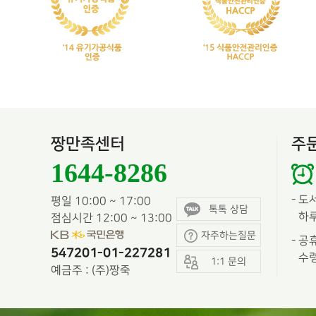
짱만족센터
주
1644-8286
-
도
평일 10:00 ~ 17:00
톡톡 상담
하루
점심시간 12:00 ~ 13:00
자주하는질문
-
공휴
547201-01-227281
수령
1:1 문의
예금주 : (주)짱죽