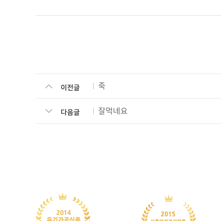
죽
이전글
잘먹네요
다음글