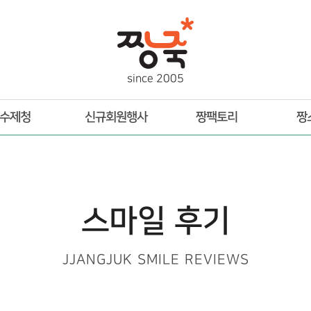
s
i
n
c
e
2
0
0
5
수제청
신규회원행사
짱팩토리
짱
스마일 후기
JJANGJUK SMILE REVIEWS