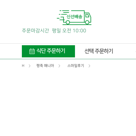
주문마감시간
평일 오전 10:00
식단 주문하기
선택 주문하기
H
짱죽 매니아
스마일후기