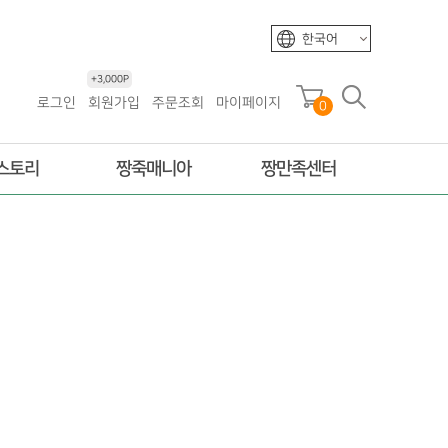
한국어
+3,000P
로그인
회원가입
주문조회
마이페이지
0
스토리
짱죽매니아
짱만족센터