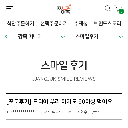
짱죽-정성이 가득한 짱죽!
맛~있는 이유식 짱죽♡할인해봄 *신규몰 이유식 1900원~ + 적립금 3천점 *기획전 할인 최대 ~62%, 짱죽 GO!
0
식단주문하기
선택주문하기
수제청
브랜드스토리
짱죽 매니아
스마일후기
스마일 후기
JJANGJUK SMILE REVIEWS
[포토후기] 드디어 우리 아가도 60이상 먹어요
kak***********
2023.04.03 21:05
조회수 : 7,853