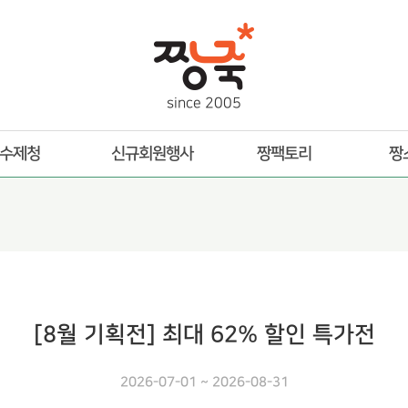
s
i
n
c
e
2
0
0
5
수제청
신규회원행사
짱팩토리
짱
[8월 기획전] 최대 62% 할인 특가전
2026-07-01 ~ 2026-08-31