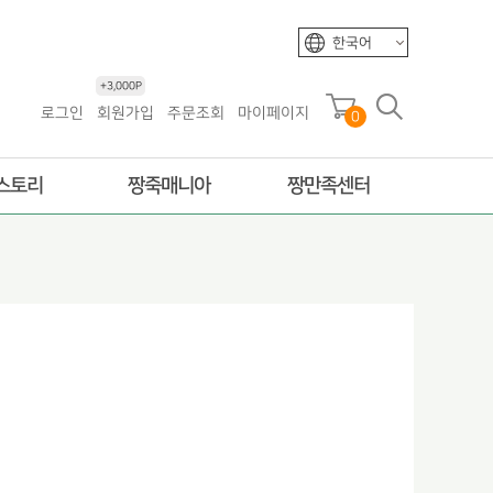
한국어
+3,000P
로그인
회원가입
주문조회
마이페이지
0
스토리
짱죽매니아
짱만족센터