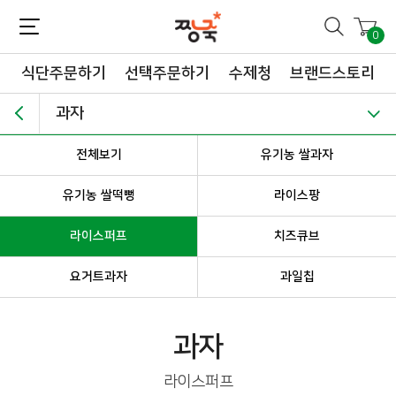
짱죽-정성이 가득한 짱죽!
맛~있는 이유식 짱죽♡할인해봄 *신규몰 이유식 1900원~ + 적립금 3천점 *기획전 할인 최대 ~62%, 짱죽 GO!
0
식단주문하기
선택주문하기
수제청
브랜드스토리
과자
전체보기
유기농 쌀과자
유기농 쌀떡뻥
라이스팡
라이스퍼프
치즈큐브
요거트과자
과일칩
과자
라이스퍼프