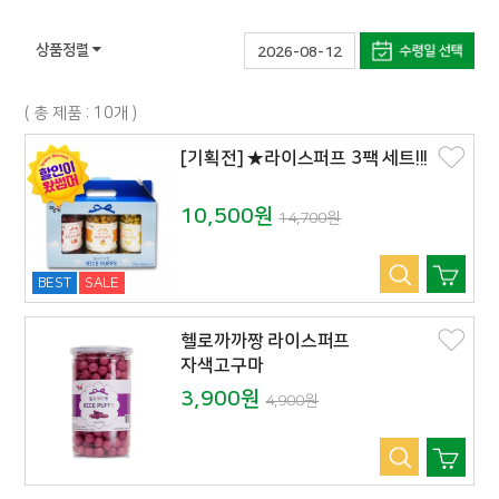
상품정렬
2026-08-12
( 총 제품 : 10개 )
[기획전] ★라이스퍼프 3팩 세트!!!
10,500원
14,700원
BEST
SALE
헬로까까짱 라이스퍼프
자색고구마
3,900원
4,900원