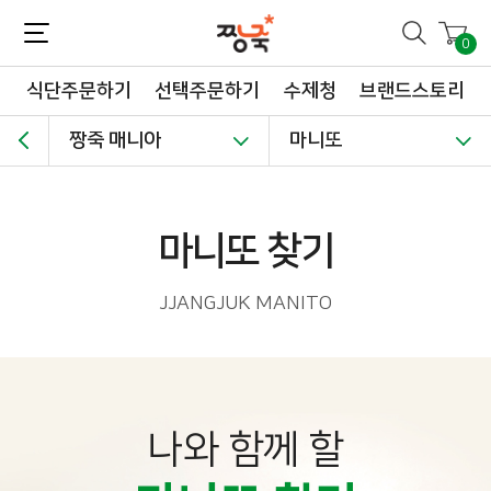
짱죽-정성이 가득한 짱죽!
맛~있는 이유식 짱죽♡할인해봄 *신규몰 이유식 1900원~ + 적립금 3천점 *기획전 할인 최대 ~62%, 짱죽 GO!
0
식단주문하기
선택주문하기
수제청
브랜드스토리
짱죽 매니아
마니또
마니또 찾기
JJANGJUK MANITO
나와 함께 할