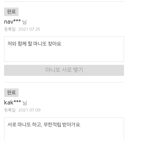
완료
nav***
님
등록일 : 2021.07.25
저와 함께 할 마니또 찾아요.
마니또 서로 맺기
완료
kak***
님
등록일 : 2021.07.09
서로 마니또 하고, 무한적립 받아가요.