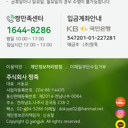
-
공휴일이나 일요일, 월요일의 경우 수령이 불가능합니다.
짱만족센터
입금계좌안내
1644-8286
547201-01-227281
평일 10:00 ~ 17:00
예금주 : (주)짱죽
점심시간 12:00 ~ 13:00
이용약관
개인정보처리방침
이메일무단수집거부
|
|
주식회사 짱죽
대표 : 서동교
사업자등록번호 : 204-86-14435
통신판매등록번호 : 제2014-전남나주-0084
주소 : 전라남도 나주시 운곡동 238-2
팩스 : 02-494-5286 이메일 : dokyye02@hanmail.net
개인정보관리책임자 : 신승철
Copyright ⓒ jjangjuk. All rights reserved.