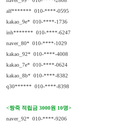
naver_99* 010-****-2808
alf******* 010-****-0595
kakao_9e* 010-****-1736
inh******* 010-****-6247
naver_80* 010-****-1029
kakao_92* 010-****-4008
kakao_7e* 010-****-0624
kakao_8b* 010-****-8382
q30****** 010-****-8398
<
짱죽 적립금
3000
원
10
명
>
naver_92* 010-****-9206