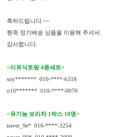
축하드립니다
.~~
짱죽 정기배송 상품을 이용해 주셔서
감사합니다
.
<
이유식토핑
4
종세트
>
soy******* 010-****-6318
o10******* 010-****-0070
<
유기농 보리차
1
박스
10
명
>
naver_9e* 010-****-3254