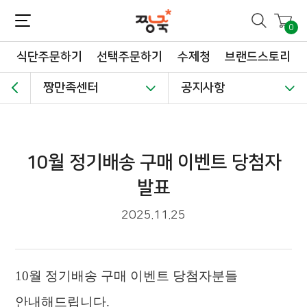
짱죽-정성이 가득한 짱죽!
맛~있는 이유식 짱죽♡할인해봄 *신규몰 이유식 1900원~ + 적립금 3천점 *기획전 할인 최대 ~62%, 짱죽 GO!
0
식단주문하기
선택주문하기
수제청
브랜드스토리
짱만족센터
공지사항
10월 정기배송 구매 이벤트 당첨자
발표
2025.11.25
10
월 정기배송 구매 이벤트 당첨자분들
안내해드립니다
.