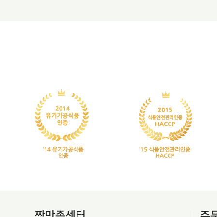
짱만족센터
주