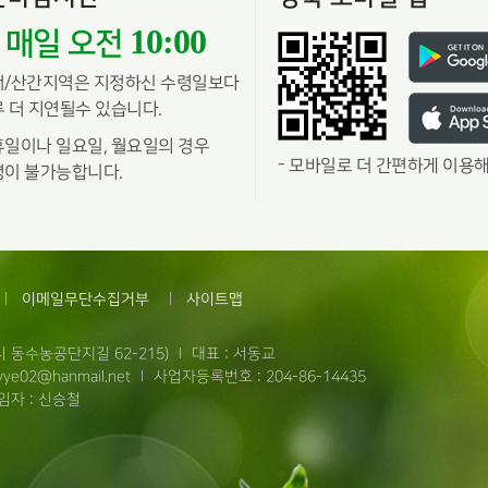
10:00
매일 오전
서/산간지역은 지정하신 수령일보다
 더 지연될수 있습니다.
일이나 일요일, 월요일의 경우
-
모바일로 더 간편하게 이용해
이 불가능합니다.
이메일무단수집거부
사이트맵
 동수농공단지길 62-215)
대표 : 서동교
ye02@hanmail.net
사업자등록번호 : 204-86-14435
자 : 신승철