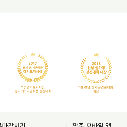
문마감시간
짱죽 모바일 앱