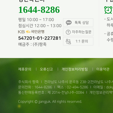
1644-8286
-
도
평일 10:00 ~ 17:00
톡톡 상담
하루
점심시간 12:00 ~ 13:00
자주하는질문
-
공휴
547201-01-227281
수령
1:1 문의
예금주 : (주)짱죽
제휴문의
오류신고
개인정보처리방침
이용약관
주식회사 짱죽
전라남도 나주시 운곡동 238-2(전라남도 나주시
문의전화 : 1644-8286
팩스 : 02-494-5286
이메일 : doky
통신판매등록번호 : 제 2014-전남나주-0084
개인정보관리책임
Copyright © jjangjuk. All rights reserved.