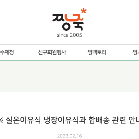
s
i
n
c
e
2
0
0
5
수제청
신규회원행사
짱팩토리
짱
※ 실온이유식 냉장이유식과 합배송 관련 안
2023.02.16