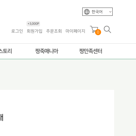
한국어
+3,000P
로그인
회원가입
주문조회
마이페이지
0
스토리
짱죽매니아
짱만족센터
내