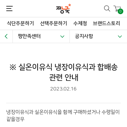
짱죽-정성이 가득한 짱죽!
맛~있는 이유식 짱죽♡할인해봄 *신규몰 이유식 1900원~ + 적립금 3천점 *기획전 할인 최대 ~62%, 짱죽 GO!
0
식단주문하기
선택주문하기
수제청
브랜드스토리
짱만족센터
공지사항
※ 실온이유식 냉장이유식과 합배송
관련 안내
2023.02.16
냉장이유식과 실온이유식을 함께 구매하셨거나 수령일이
같을경우