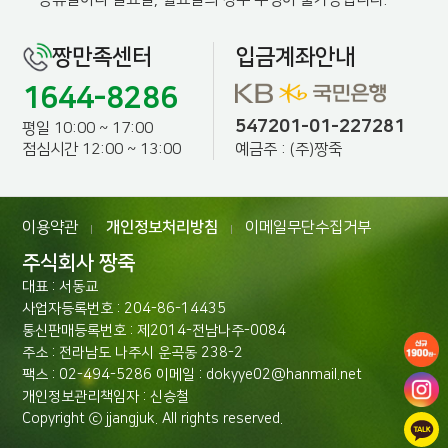
짱만족센터
입금계좌안내
1644-8286
547201-01-227281
평일 10:00 ~ 17:00
예금주 : (주)짱죽
점심시간 12:00 ~ 13:00
이용약관
개인정보처리방침
이메일무단수집거부
|
|
주식회사 짱죽
대표 : 서동교
사업자등록번호 : 204-86-14435
통신판매등록번호 : 제2014-전남나주-0084
주소 : 전라남도 나주시 운곡동 238-2
팩스 : 02-494-5286 이메일 : dokyye02@hanmail.net
개인정보관리책임자 : 신승철
Copyright ⓒ jjangjuk. All rights reserved.