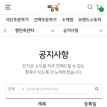
짱죽-정성이 가득한 짱죽!
맛~있는 이유식 짱죽♡할인해봄 *신규몰 이유식 1900원~ + 적립금 3천점 *기획전 할인 최대 ~62%, 짱죽 GO!
0
식단주문하기
선택주문하기
수제청
브랜드스토리
짱만족센터
공지사항
공지사항
반가운 소식을 자주 전해드릴 수 있는
짱죽이 되도록 더 노력하겠습니다.
제목
등록일