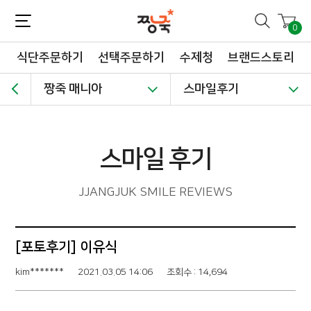
짱죽-정성이 가득한 짱죽!
맛~있는 이유식 짱죽♡할인해봄 *신규몰 이유식 1900원~ + 적립금 3천점 *기획전 할인 최대 ~62%, 짱죽 GO!
0
식단주문하기
선택주문하기
수제청
브랜드스토리
짱죽 매니아
스마일후기
스마일 후기
JJANGJUK SMILE REVIEWS
[포토후기] 이유식
kim*******
2021.03.05 14:06
조회수 : 14,694