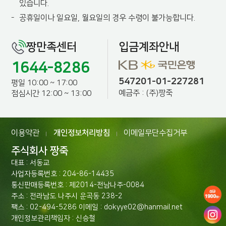
있습니다.
-
공휴일이나 일요일, 월요일의 경우 수령이 불가능합니다.
짱만족센터
입금계좌안내
1644-8286
547201-01-227281
평일 10:00 ~ 17:00
예금주 : (주)짱죽
점심시간 12:00 ~ 13:00
이용약관
개인정보처리방침
이메일무단수집거부
|
|
주식회사 짱죽
대표 : 서동교
사업자등록번호 : 204-86-14435
통신판매등록번호 : 제2014-전남나주-0084
주소 : 전라남도 나주시 운곡동 238-2
팩스 : 02-494-5286 이메일 : dokyye02@hanmail.net
개인정보관리책임자 : 신승철