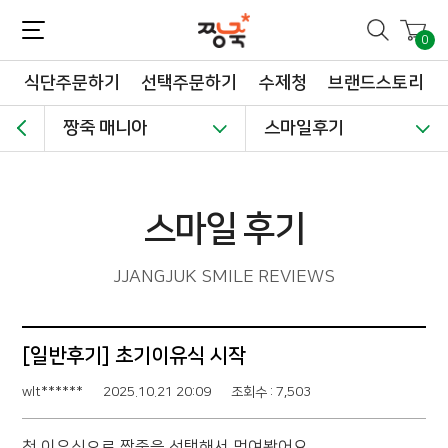
짱죽-정성이 가득한 짱죽!
맛~있는 이유식 짱죽♡할인해봄 *신규몰 이유식 1900원~ + 적립금 3천점 *기획전 할인 최대 ~62%, 짱죽 GO!
0
식단주문하기
선택주문하기
수제청
브랜드스토리
짱죽 매니아
스마일후기
스마일 후기
JJANGJUK SMILE REVIEWS
[일반후기] 초기이유식 시작
wlt******
2025.10.21 20:09
조회수 : 7,503
첫 이유식으로 짱죽을 선택해서 먹여봤어요