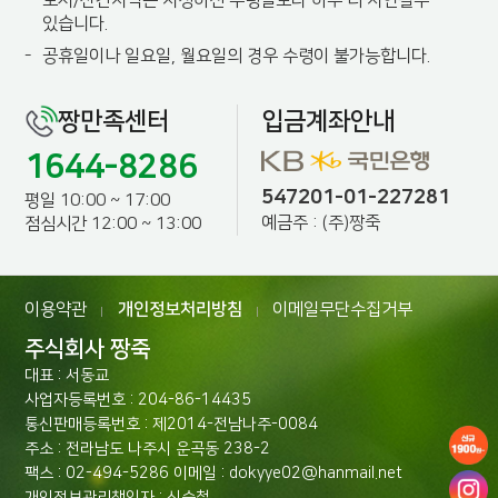
-
도서/산간지역은 지정하신 수령일보다 하루 더 지연될수
있습니다.
-
공휴일이나 일요일, 월요일의 경우 수령이 불가능합니다.
짱만족센터
입금계좌안내
1644-8286
547201-01-227281
평일 10:00 ~ 17:00
예금주 : (주)짱죽
점심시간 12:00 ~ 13:00
이용약관
개인정보처리방침
이메일무단수집거부
|
|
주식회사 짱죽
대표 : 서동교
사업자등록번호 : 204-86-14435
통신판매등록번호 : 제2014-전남나주-0084
주소 : 전라남도 나주시 운곡동 238-2
팩스 : 02-494-5286 이메일 : dokyye02@hanmail.net