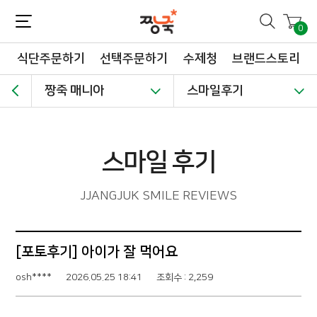
짱죽-정성이 가득한 짱죽!
맛~있는 이유식 짱죽♡할인해봄 *신규몰 이유식 1900원~ + 적립금 3천점 *기획전 할인 최대 ~62%, 짱죽 GO!
0
식단주문하기
선택주문하기
수제청
브랜드스토리
짱죽 매니아
스마일후기
스마일 후기
JJANGJUK SMILE REVIEWS
[포토후기] 아이가 잘 먹어요
osh****
2026.05.25 18:41
조회수 : 2,259