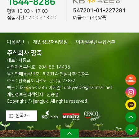
1644-8286
547201-01-227281
평일 10:00 ~ 17:00
예금주 : (주)짱죽
점심시간 12:00 ~ 13:00
이용약관
개인정보처리방침
이메일무단수집거부
|
|
주식회사 짱죽
대표 : 서동교
사업자등록번호 : 204-86-14435
통신판매등록번호 : 제2014-전남나주-0084
주소 : 전라남도 나주시 운곡동 238-2
팩스 : 02-494-5286 이메일 : dokyye02@hanmail.net
개인정보관리책임자 : 신승철
Copyright ⓒ jjangjuk. All rights reserved.
한국어