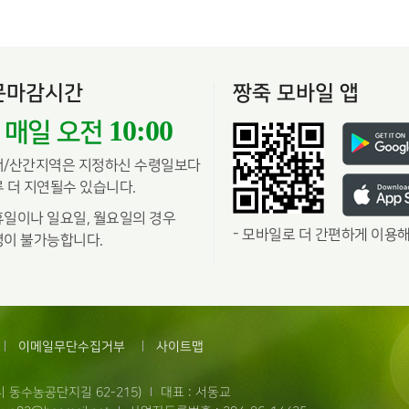
문마감시간
짱죽 모바일 앱
10:00
매일 오전
서/산간지역은 지정하신 수령일보다
 더 지연될수 있습니다.
일이나 일요일, 월요일의 경우
-
모바일로 더 간편하게 이용해
이 불가능합니다.
이메일무단수집거부
사이트맵
 동수농공단지길 62-215)
대표 : 서동교