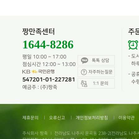
짱만족센터
주
1644-8286
-
도
평일 10:00 ~ 17:00
톡톡 상담
하루
점심시간 12:00 ~ 13:00
자주하는질문
-
공휴
547201-01-227281
수령
1:1 문의
예금주 : (주)짱죽
제휴문의
오류신고
개인정보처리방침
이용약관
주식회사 짱죽
전라남도 나주시 운곡동 238-2(전라남도 나주시