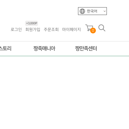
한국어
+3,000P
로그인
회원가입
주문조회
마이페이지
0
스토리
짱죽매니아
짱만족센터