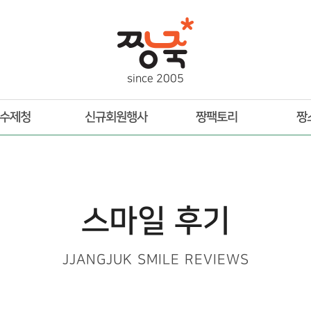
s
i
n
c
e
2
0
0
5
수제청
신규회원행사
짱팩토리
짱
스마일 후기
JJANGJUK SMILE REVIEWS