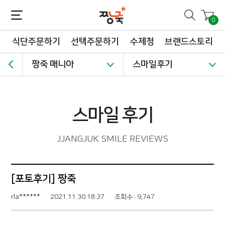
짱죽-정성이 가득한 짱죽!
맛~있는 이유식 짱죽♡할인해봄 *신규몰 이유식 1900원~ + 적립금 3천점 *기획전 할인 최대 ~62%, 짱죽 GO!
0
식단주문하기
선택주문하기
수제청
브랜드스토리
짱죽 매니아
스마일후기
스마일 후기
JJANGJUK SMILE REVIEWS
[포토후기] 짱죽
rla******
2021.11.30 18:37
조회수 : 9,747