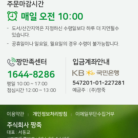
주문마감시간
매일 오전 10:00
-
도서/산간지역은 지정하신 수령일보다 하루 더 지연될수
있습니다.
-
공휴일이나 일요일, 월요일의 경우 수령이 불가능합니다.
짱만족센터
입금계좌안내
1644-8286
547201-01-227281
평일 10:00 ~ 17:00
예금주 : (주)짱죽
점심시간 12:00 ~ 13:00
이용약관
개인정보처리방침
이메일무단수집거부
|
|
주식회사 짱죽
대표 : 서동교