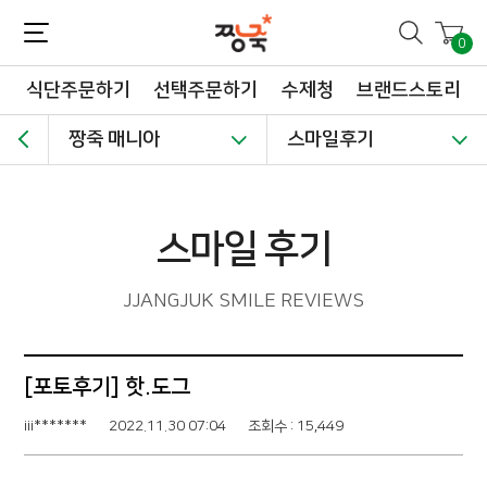
짱죽-정성이 가득한 짱죽!
맛~있는 이유식 짱죽♡할인해봄 *신규몰 이유식 1900원~ + 적립금 3천점 *기획전 할인 최대 ~62%, 짱죽 GO!
0
식단주문하기
선택주문하기
수제청
브랜드스토리
짱죽 매니아
스마일후기
스마일 후기
JJANGJUK SMILE REVIEWS
[포토후기] 핫.도그
iii*******
2022.11.30 07:04
조회수 : 15,449