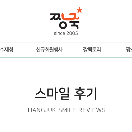
s
i
n
c
e
2
0
0
5
수제청
신규회원행사
짱팩토리
짱
스마일 후기
JJANGJUK SMILE REVIEWS