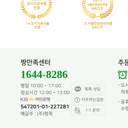
짱만족센터
주
1644-8286
-
도
평일 10:00 ~ 17:00
톡톡 상담
하루
점심시간 12:00 ~ 13:00
자주하는질문
-
공휴
547201-01-227281
수령
1:1 문의
예금주 : (주)짱죽