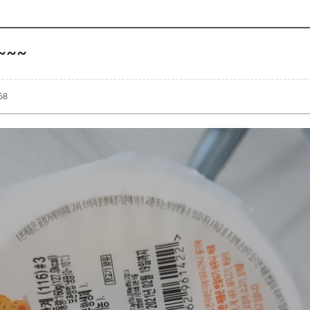
~~~
68