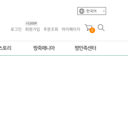
한국어
+3,000P
로그인
회원가입
주문조회
마이페이지
0
스토리
짱죽매니아
짱만족센터