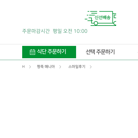
주문마감시간
평일 오전 10:00
식단 주문하기
선택 주문하기
H
짱죽 매니아
스마일후기