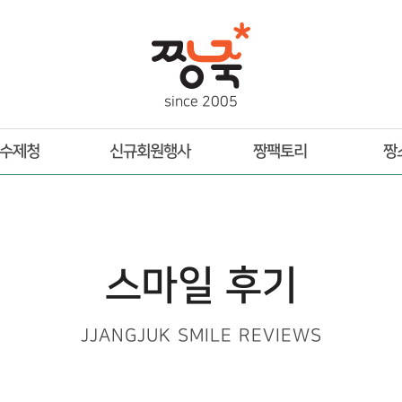
s
i
n
c
e
2
0
0
5
수제청
신규회원행사
짱팩토리
짱
스마일 후기
JJANGJUK SMILE REVIEWS