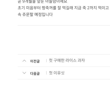
곧 9개월을 앞둔 아들맘이에요
초기 미음부터 짱죽꺼를 잘 먹길래 지금 죽 2까지 먹이
속 쥬문할 예정입니다
첫 구매한 라이스 과자
이전글
첫 이유싯
다음글