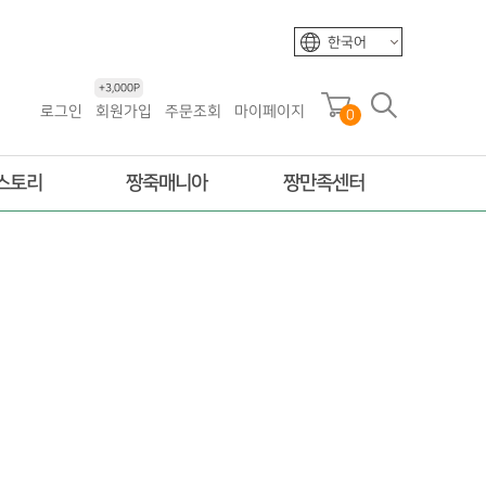
한국어
+3,000P
로그인
회원가입
주문조회
마이페이지
0
스토리
짱죽매니아
짱만족센터