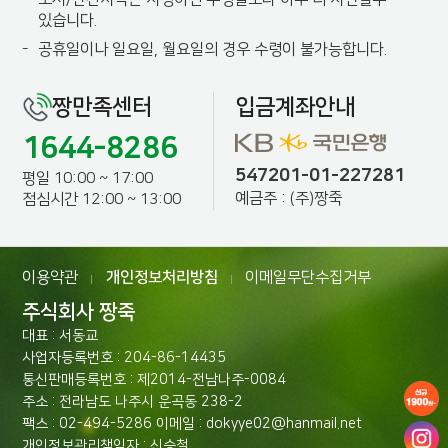
있습니다.
-
공휴일이나 일요일, 월요일의 경우 수령이 불가능합니다.
짱만족센터
입금계좌안내
1644-8286
547201-01-227281
평일 10:00 ~ 17:00
예금주 : (주)짱죽
점심시간 12:00 ~ 13:00
이용약관
개인정보처리방침
이메일무단수집거부
|
|
주식회사 짱죽
대표 : 서동교
사업자등록번호 : 204-86-14435
통신판매등록번호 : 제2014-전남나주-0084
주소 : 전라남도 나주시 운곡동 238-2
팩스 : 02-494-5286 이메일 : dokyye02@hanmail.net
개인정보관리책임자 : 신승철