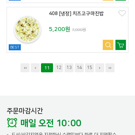
408 [냉장] 치즈고구마진밥
5,200원
7,000원
BEST
12
13
14
15
11
주문마감시간
매일 오전 10:00
-
도서/산간지역은 지정하신 수령일보다 하루 더 지연될수