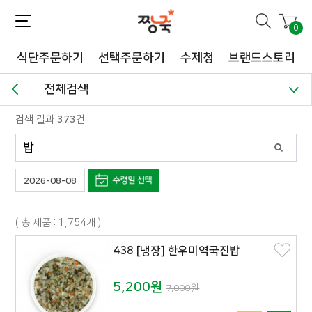
짱죽-정성이 가득한 짱죽!
맛~있는 이유식 짱죽♡할인해봄 *신규몰 이유식 1900원~ + 적립금 3천점 *기획전 할인 최대 ~62%, 짱죽 GO!
0
식단주문하기
선택주문하기
수제청
브랜드스토리
전체검색
검색 결과
373
건
2026-08-08
( 총 제품 : 1,754개 )
438 [냉장] 한우미역국진밥
5,200원
7,000원