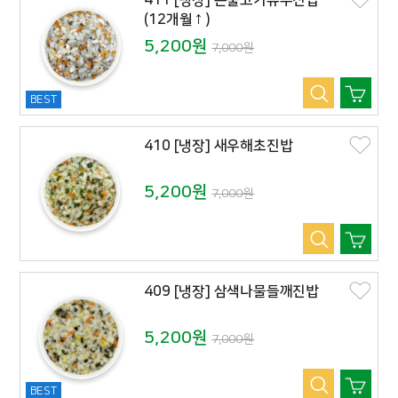
411 [냉장] 돈불고기유부진밥
(12개월↑)
5,200원
7,000원
BEST
410 [냉장] 새우해초진밥
5,200원
7,000원
409 [냉장] 삼색나물들깨진밥
5,200원
7,000원
BEST