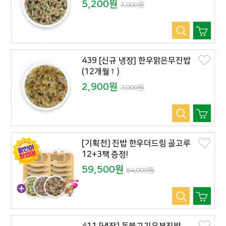
5,200원
7,000원
439 [신규 냉장] 한우맑은무진밥
(12개월↑)
2,900원
7,000원
[기획전] 진밥 한우더드림 골고루
12+3팩 증정!
59,500원
84,000원