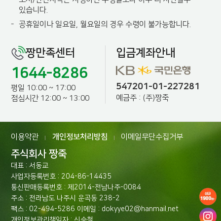
있습니다.
-
공휴일이나 일요일, 월요일의 경우 수령이 불가능합니다.
짱만족센터
입금계좌안내
1644-8286
547201-01-227281
평일 10:00 ~ 17:00
예금주 : (주)짱죽
점심시간 12:00 ~ 13:00
이용약관
개인정보처리방침
이메일무단수집거부
|
|
주식회사 짱죽
대표 : 서동교
사업자등록번호 : 204-86-14435
통신판매등록번호 : 제2014-전남나주-0084
주소 : 전라남도 나주시 운곡동 238-2
팩스 : 02-494-5286 이메일 : dokyye02@hanmail.net
개인정보관리책임자 : 신승철