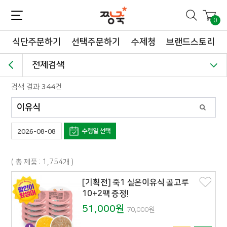
짱죽-정성이 가득한 짱죽!
맛~있는 이유식 짱죽♡할인해봄 *신규몰 이유식 1900원~ + 적립금 3천점 *기획전 할인 최대 ~62%, 짱죽 GO!
0
식단주문하기
선택주문하기
수제청
브랜드스토리
전체검색
검색 결과
344
건
2026-08-08
( 총 제품 : 1,754개 )
[기획전] 죽1 실온이유식 골고루
10+2팩 증정!
51,000원
70,000원