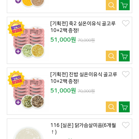
[기획전] 죽2 실온이유식 골고루
10+2팩 증정!
51,000원
70,000원
[기획전] 진밥 실온이유식 골고루
10+2팩 증정!
51,000원
70,000원
116 [실온] 닭가슴살미음(6개월
↑)