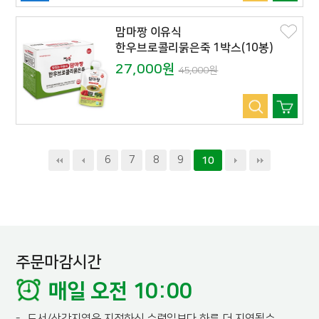
맘마짱 이유식
한우브로콜리묽은죽 1박스(10봉)
27,000원
45,000원
6
7
8
9
10
주문마감시간
매일 오전 10:00
-
도서/산간지역은 지정하신 수령일보다 하루 더 지연될수