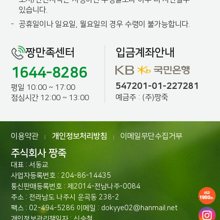
있습니다.
-
공휴일이나 일요일, 월요일의 경우 수령이 불가능합니다.
짱만족센터
입금계좌안내
1644-8286
547201-01-227281
평일 10:00 ~ 17:00
예금주 : (주)짱죽
점심시간 12:00 ~ 13:00
이용약관
개인정보처리방침
이메일무단수집거부
|
|
주식회사 짱죽
대표 : 서동교
사업자등록번호 : 204-86-14435
통신판매등록번호 : 제2014-전남나주-0084
주소 : 전라남도 나주시 운곡동 238-2
팩스 : 02-494-5286 이메일 : dokyye02@hanmail.net
개인정보관리책임자 : 신승철