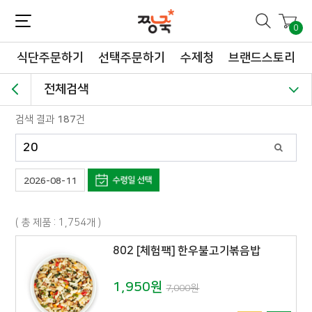
짱죽-정성이 가득한 짱죽!
맛~있는 이유식 짱죽♡할인해봄 *신규몰 이유식 1900원~ + 적립금 3천점 *기획전 할인 최대 ~62%, 짱죽 GO!
0
식단주문하기
선택주문하기
수제청
브랜드스토리
전체검색
검색 결과
187
건
2026-08-11
( 총 제품 : 1,754개 )
802 [체험팩] 한우불고기볶음밥
1,950원
7,000원