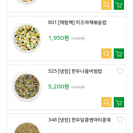
801 [체험팩] 치즈야채볶음밥
1,950원
7,000원
525 [냉장] 한우나물비빔밥
5,200원
7,000원
346 [냉장] 한우달콤병아리콩죽