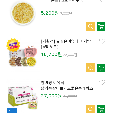
319 [실온] 단호박대추죽
5,200원
7,000원
[기획전] ★실온이유식 아기밥
[4팩 세트]
18,700원
28,000원
맘마짱 이유식
닭가슴살아보카도묽은죽 1박스
(10봉)
27,000원
45,000원
BEST