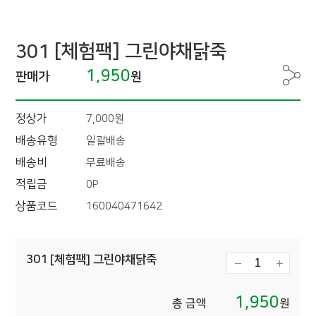
301 [체험팩] 그린야채닭죽
1,950
판매가
원
정상가
7,000원
배송유형
일괄배송
배송비
무료배송
적립금
0P
상품코드
160040471642
301 [체험팩] 그린야채닭죽
1,950
총 금액
원