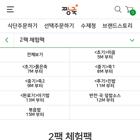
짱죽-정성이 가득한 짱죽!
맛~있는 이유식 짱죽♡할인해봄 *신규몰 이유식 1900원~ + 적립금 3천점 *기획전 할인 최대 ~62%, 짱죽 GO!
0
식단주문하기
선택주문하기
수제청
브랜드스토리
2팩 체험팩
<초기>미음
전체보기
5M 부터
<초기>묽은죽
<중기>죽1
7M 부터
8M 부터
<중기>죽2
<후기>진밥
9M 부터
11M 부터
<완료기>아기밥
반찬·국·덮밥소스
13M 부터
12M 부터
볶음밥
15M 부터
2팩 체험팩