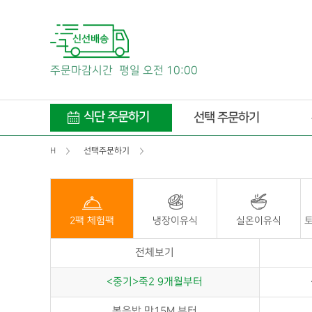
주문마감시간
평일 오전 10:00
식단 주문하기
선택 주문하기
H
선택주문하기
2팩 체험팩
냉장이유식
실온이유식
토
전체보기
<중기>죽2 9개월부터
볶음밥 만15M 부터