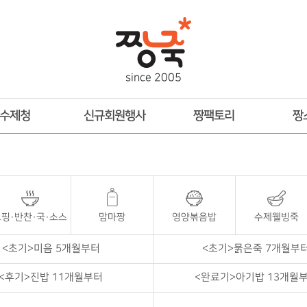
s
i
n
c
e
2
0
0
5
수제청
신규회원행사
짱팩토리
짱
핑·반찬·국·소스
맘마짱
영양볶음밥
수제웰빙죽
<초기>미음 5개월부터
<초기>묽은죽 7개월부
<후기>진밥 11개월부터
<완료기>아기밥 13개월