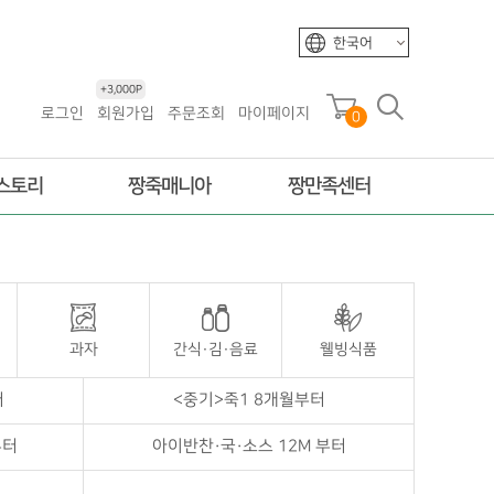
한국어
+3,000P
로그인
회원가입
주문조회
마이페이지
0
스토리
짱죽매니아
짱만족센터
과자
간식·김·음료
웰빙식품
터
<중기>죽1 8개월부터
부터
아이반찬·국·소스 12M 부터