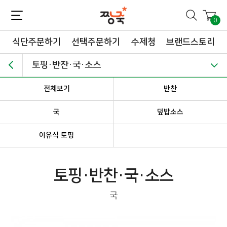
짱죽-정성이 가득한 짱죽!
맛~있는 이유식 짱죽♡할인해봄 *신규몰 이유식 1900원~ + 적립금 3천점 *기획전 할인 최대 ~62%, 짱죽 GO!
0
식단주문하기
선택주문하기
수제청
브랜드스토리
토핑·반찬·국·소스
전체보기
반찬
국
덮밥소스
이유식 토핑
토핑·반찬·국·소스
국