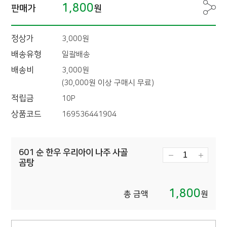
1,800
판매가
원
정상가
3,000원
배송유형
일괄배송
배송비
3,000원
(30,000원 이상 구매시 무료)
적립금
10P
상품코드
169536441904
601 순 한우 우리아이 나주 사골
곰탕
1,800
총 금액
원