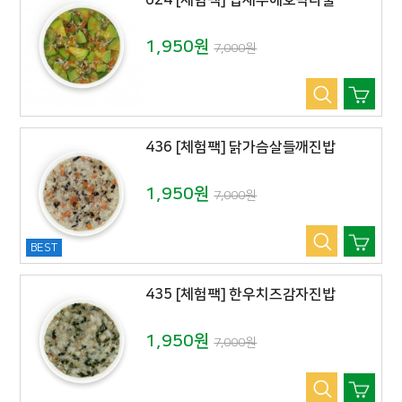
624 [체험팩] 밥새우애호박나물
1,950원
7,000원
436 [체험팩] 닭가슴살들깨진밥
1,950원
7,000원
BEST
435 [체험팩] 한우치즈감자진밥
1,950원
7,000원