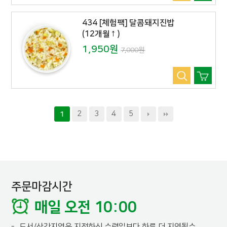
434 [체험팩] 달콤돼지진밥
(12개월↑)
1,950원
7,000원
2
3
4
5
1
주문마감시간
매일 오전 10:00
-
도서/산간지역은 지정하신 수령일보다 하루 더 지연될수