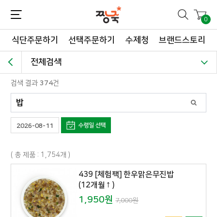
짱죽-정성이 가득한 짱죽!
맛~있는 이유식 짱죽♡할인해봄 *신규몰 이유식 1900원~ + 적립금 3천점 *기획전 할인 최대 ~62%, 짱죽 GO!
0
식단주문하기
선택주문하기
수제청
브랜드스토리
전체검색
검색 결과
374
건
2026-08-11
( 총 제품 : 1,754개 )
439 [체험팩] 한우맑은무진밥
(12개월↑)
1,950원
7,000원