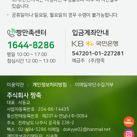
있습니다.
-
공휴일이나 일요일, 월요일의 경우 수령이 불가능합니다.
짱만족센터
입금계좌안내
1644-8286
547201-01-227281
평일 10:00 ~ 17:00
예금주 : (주)짱죽
점심시간 12:00 ~ 13:00
이용약관
개인정보처리방침
이메일무단수집거부
|
|
주식회사 짱죽
대표 : 서동교
사업자등록번호 : 204-86-14435
통신판매등록번호 : 제2014-전남나주-0084
주소 : 전라남도 나주시 운곡동 238-2
팩스 : 02-494-5286 이메일 : dokyye02@hanmail.net
개인정보관리책임자 : 신승철