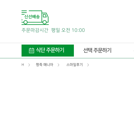
주문마감시간
평일 오전 10:00
식단 주문하기
선택 주문하기
H
짱죽 매니아
스마일후기