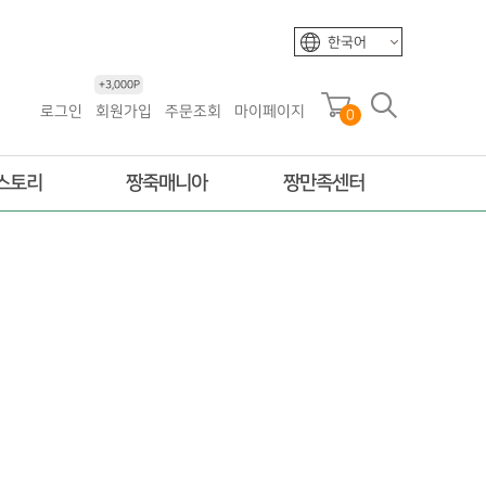
한국어
+3,000P
로그인
회원가입
주문조회
마이페이지
0
스토리
짱죽매니아
짱만족센터