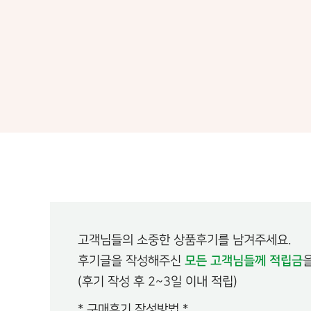
#짱죽 #11월_베스트후기
입짧은 울애기 넘 잘먹어서 넘 좋아요…
첫주문 혜택 좋네
당첨자 adm…
고객님들의 소중한 상품후기를 남겨주세요.
후기글을 작성해주신
모든 고객님들께 적립금
(후기 작성 후 2~3일 이내 적립)
* 구매후기 작성방법 *