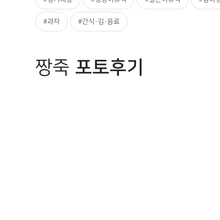
#과자
#간식·김·음료
짱죽
포토후기
처음
이전
다음검색