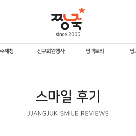
s
i
n
c
e
2
0
0
5
수제청
신규회원행사
짱팩토리
짱
스마일 후기
JJANGJUK SMILE REVIEWS