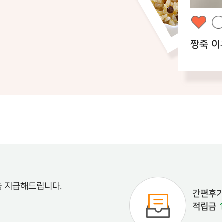
#짱죽 #12월_베스트후기
요^^
짱죽 이유식 맛있어요!!
당첨자 hom…
을 지급해드립니다.
간편후기
적립금